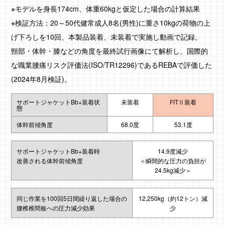
※モデルを身長174cm、体重60kgと仮定した場合の計算結果
※検証方法：20～50代健常成人8名(男性)に重さ10kgの荷物の上
げ下ろしを10回、本製品装着、未装着で実施し動画で記録。
頸部・体幹・膝などの角度を最終試行画像にて解析し、国際的
な職業腰痛リスク評価法(ISO/TR12296)であるREBAで評価した
(2024年8月検証)。
サポートジャケットBb+装着状
未装着
FITⅡ装着
態
体幹前傾角度
68.0度
53.1度
サポートジャケットBb+装着時
14.9度減少
改善される体幹前傾角度
＜瞬間的な圧力の負担が
24.5kg減少＞
同じ作業を100回5日間繰り返した場合の
12,250kg（約12トン）減
腰椎椎間板への圧力減少効果
少