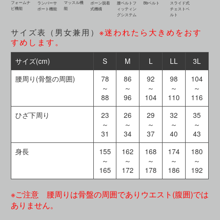
フォームナ
マッスル機
ランバーサ
ボーン脱着
腰ベルトフ
Bbベルト
スライド式
ビ機能
能
ポート機能
式機構
ィッティン
チェストベ
グシステム
ルト
サイズ表（男女兼用）
※迷われたら大きめをおす
すめします。
サイズ(cm)
S
M
L
LL
3L
腰周り(骨盤の周囲)
78
86
92
98
104
～
～
～
～
～
88
96
104
110
116
ひざ下周り
23
26
29
32
35
～
～
～
～
～
31
34
37
40
43
身長
155
162
168
174
180
～
～
～
～
～
165
172
178
186
192
※ご注意 腰周りは骨盤の周囲でありウエスト(腹囲)では
ありません。