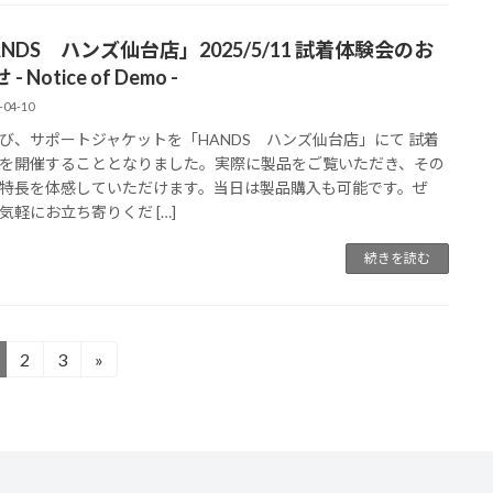
NDS ハンズ仙台店」2025/5/11 試着体験会のお
- Notice of Demo -
-04-10
び、サポートジャケットを「HANDS ハンズ仙台店」にて 試着
を開催することとなりました。実際に製品をご覧いただき、その
特長を体感していただけます。当日は製品購入も可能です。ぜ
気軽にお立ち寄りくだ […]
続きを読む
2
3
»
固
固
定
定
ペ
ペ
ー
ー
ジ
ジ