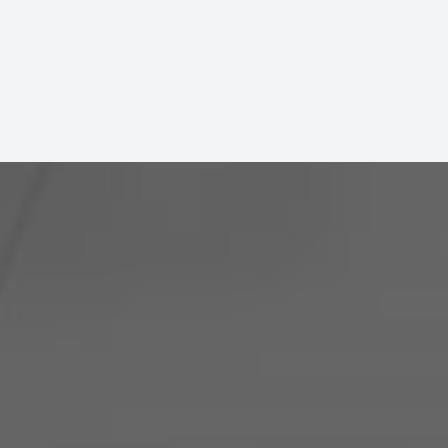
ー
ジ
送
り