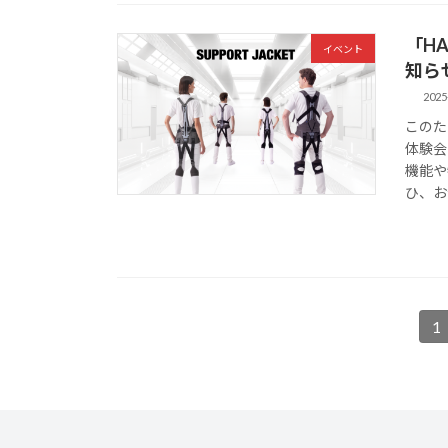
「HA
イベント
知らせ 
2025
このた
体験会
機能や
ひ、お
投
1
固
定
稿
ペ
の
ー
ジ
ペ