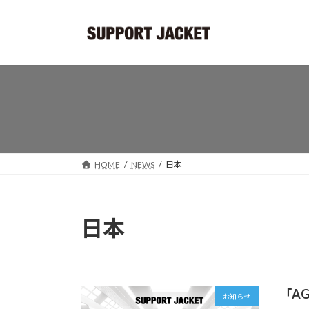
コ
ナ
ン
ビ
テ
ゲ
ン
ー
ツ
シ
へ
ョ
ス
ン
キ
に
ッ
移
プ
動
HOME
NEWS
日本
日本
「AG
お知らせ