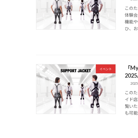
このた
体験会
機能や
ひ、お
「M
イベント
2025
2025
このた
イド店
覧いた
も可能