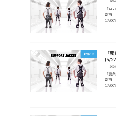
2026
「AGT
都市：愛
17:00場
「農業
お知らせ
(5/
2026
「農業W
都市：熊
17:0