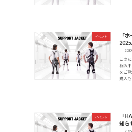
「ホ
イベント
2025
2025
このた
稲沢平
をご覧
購入も
「HA
イベント
知らせ 
2025