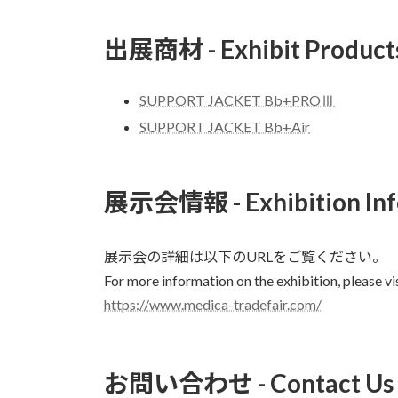
出展商材 - Exhibit Products
SUPPORT JACKET Bb+PROⅢ
SUPPORT JACKET Bb+Air
展示会情報 - Exhibition Inf
展示会の詳細は以下のURLをご覧ください。
For more information on the exhibition, please vi
https://www.medica-tradefair.com/
お問い合わせ - Contact Us 