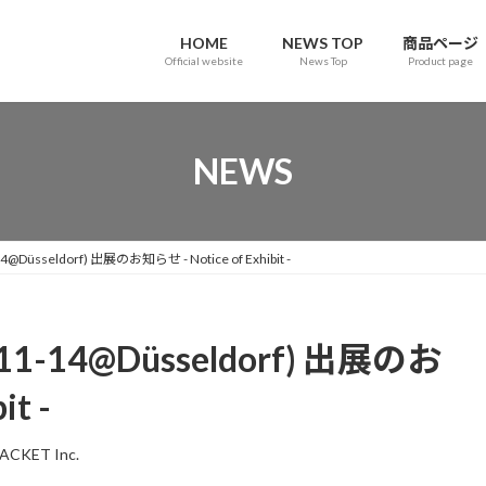
HOME
NEWS TOP
商品ページ
Official website
News Top
Product page
NEWS
Düsseldorf) 出展のお知らせ - Notice of Exhibit -
1-14@Düsseldorf) 出展のお
it -
ACKET Inc.