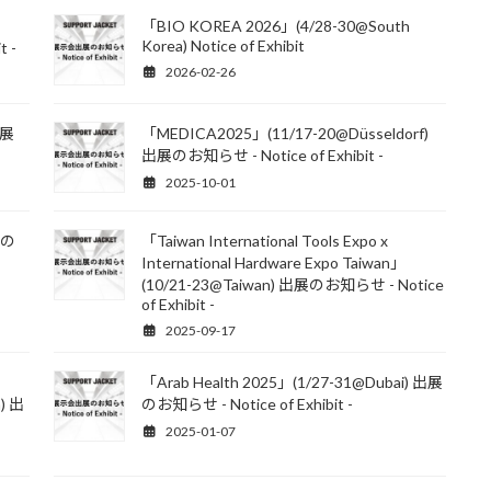
「BIO KOREA 2026」(4/28-30@South
Korea) Notice of Exhibit
t -
2026-02-26
出展
「MEDICA2025」(11/17-20@Düsseldorf)
出展のお知らせ - Notice of Exhibit -
2025-10-01
展の
「Taiwan International Tools Expo x
International Hardware Expo Taiwan」
(10/21-23@Taiwan) 出展のお知らせ - Notice
of Exhibit -
2025-09-17
「Arab Health 2025」(1/27-31@Dubai) 出展
) 出
のお知らせ - Notice of Exhibit -
2025-01-07