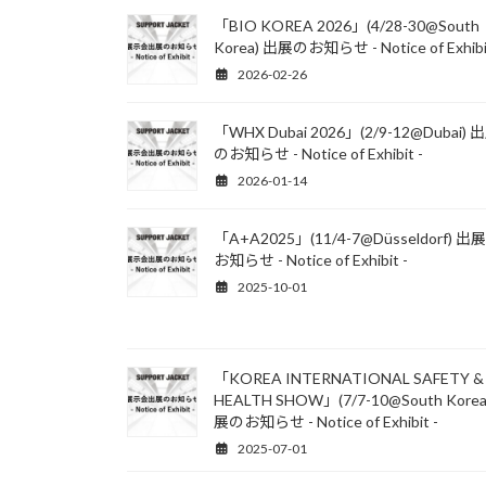
「BIO KOREA 2026」(4/28-30@South
Korea) 出展のお知らせ - Notice of Exhibi
2026-02-26
「WHX Dubai 2026」(2/9-12@Dubai) 
のお知らせ - Notice of Exhibit -
2026-01-14
「A+A2025」(11/4-7@Düsseldorf) 出
お知らせ - Notice of Exhibit -
2025-10-01
「KOREA INTERNATIONAL SAFETY &
HEALTH SHOW」(7/7-10@South Korea
展のお知らせ - Notice of Exhibit -
2025-07-01