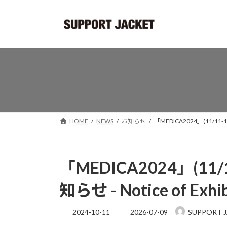
コ
ナ
ン
ビ
テ
ゲ
ン
ー
ツ
シ
へ
ョ
ス
ン
キ
に
ッ
移
プ
動
HOME
NEWS
お知らせ
「MEDICA2024」(11/11-14@
「MEDICA2024」(11/1
知らせ - Notice of Exhib
最
2024-10-11
2026-07-09
SUPPORT J
終