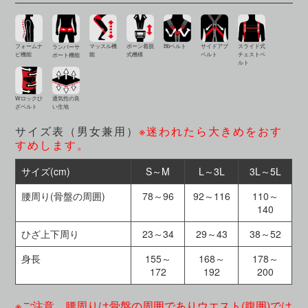
Bbベルト
サイドアブ
スライド式
フォームナ
マッスル機
ボーン着脱
ランバーサ
ベルト
チェストベ
ビ機能
能
式機構
ポート機能
ルト
Wロックひ
通気性の良
ざベルト
い生地
サイズ表（男女兼用）
※迷われたら大きめをおす
すめします。
サイズ(cm)
S～M
L～3L
3L～5L
腰周り(骨盤の周囲)
78～96
92～116
110～
140
ひざ上下周り
23～34
29～43
38～52
身長
155～
168～
178～
172
192
200
※ご注意 腰周りは骨盤の周囲でありウエスト(腹囲)では