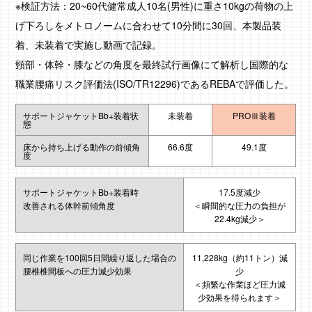
※検証方法：20~60代健常成人10名(男性)に重さ10kgの荷物の上
げ下ろしをメトロノームに合わせて10分間に30回、本製品装
着、未装着で実施し動画で記録。
頸部・体幹・膝などの角度を最終試行画像にて解析し国際的な
職業腰痛リスク評価法(ISO/TR12296)であるREBAで評価した。
サポートジャケットBb+装着状
未装着
PROⅢ装着
態
床から持ち上げる動作の前傾角
66.6度
49.1度
度
サポートジャケットBb+装着時
17.5度減少
改善される体幹前傾角度
＜瞬間的な圧力の負担が
22.4kg減少＞
同じ作業を100回5日間繰り返した場合の
11,228kg（約11トン）減
腰椎椎間板への圧力減少効果
少
＜頻繁な作業ほど圧力減
少効果を得られます＞